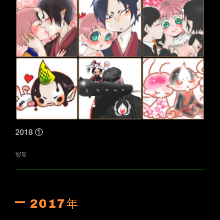
2018 ①
👿🐰
2017年